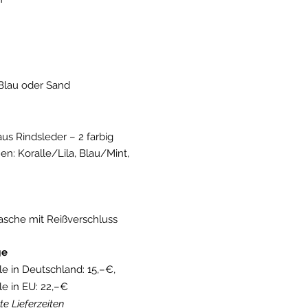
 Blau oder Sand
us Rindsleder – 2 farbig
n: Koralle/Lila, Blau/Mint,
asche mit Reißverschluss
ge
e in Deutschland: 15,–€,
e in EU: 22,–€
te Lieferzeiten