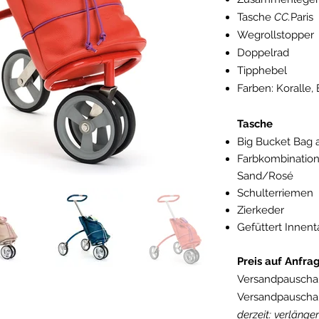
Tasche
CC.
Paris
Wegrollstopper
Doppelrad
Tipphebel
Farben: Koralle,
Tasche
Big Bucket Bag a
Farbkombinatione
Sand/Rosé
Schulterriemen
Zierkeder
Gefüttert Innent
Preis auf Anfra
Versandpauschal
Versandpauschal
derzeit: verlänger