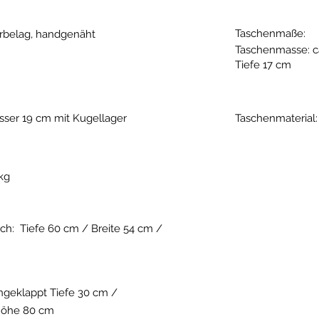
Taschenmaße:
erbelag, handgenäht
Taschenmasse: c
Tiefe 17 cm
ser 19 cm mit Kugellager
Taschenmaterial
 kg
h: Tiefe 60 cm / Breite 54 cm /
eklappt Tiefe 30 cm /
Höhe 80 cm