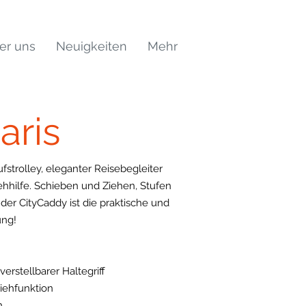
er uns
Neuigkeiten
Mehr
aris
ufstrolley, eleganter Reisebegleiter
hilfe. Schieben und Ziehen, Stufen
 der CityCaddy ist die praktische und
ung!
erstellbarer Haltegriff
iehfunktion
n