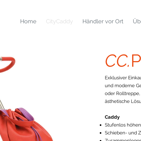
Home
CityCaddy
Händler vor Ort
Üb
CC.
P
Exklusiver Einka
und moderne Geh
oder Rolltreppe,
ästhetische Lös
Caddy
Stufenlos höhenv
Schieben- und Z
Zusammenlege