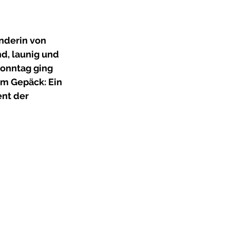
 
nderin von 
d, launig und 
Sonntag ging 
m Gepäck: Ein 
nt der 