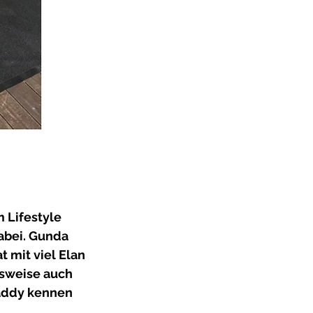
 Lifestyle 
abei. Gunda 
 mit viel Elan 
lsweise auch 
addy kennen 