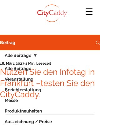
Beitrag
Alle Beiträge
18. März 2023
1 Min. Lesezeit
Alle Beiträge
Nutzen Sie den Infotag in
Veranstaltung
Frankfurt –testen Sie den
Berichterstattung
CityCaddy.
Messe
Produktneuheiten
Auszeichnung / Preise