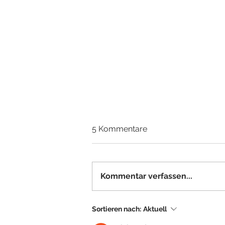
5 Kommentare
Kommentar verfassen...
noa4 – ein regionaler
Sortieren nach:
Aktuell
Sender – lädt CityCaddy