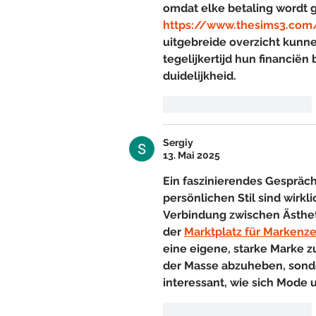
omdat elke betaling wordt 
https://www.thesims3.com
uitgebreide overzicht kunne
tegelijkertijd hun financië
duidelijkheid.
Gefällt mir
Antworten
Sergiy
13. Mai 2025
Ein faszinierendes Gespräc
persönlichen Stil sind wirkl
Verbindung zwischen Ästhet
der 
Marktplatz für Markenz
eine eigene, starke Marke zu
der Masse abzuheben, sondern
interessant, wie sich Mode
Gefällt mir
Antworten