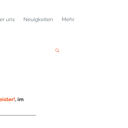
er uns
Neuigkeiten
Mehr
eister!
,
 im 