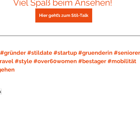
Viel Spaß beim Ansehen! 
Hier geht’s zum Stil-Talk
#gründer
#stildate
#startup
#gruenderin
#seniore
ravel
#style
#over60women
#bestager
#mobilität
gehen
k