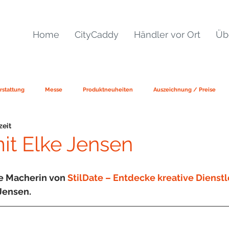
Home
CityCaddy
Händler vor Ort
Üb
rstattung
Messe
Produktneuheiten
Auszeichnung / Preise
zeit
mit Elke Jensen
e Macherin von
StilDate – Entdecke kreative Dienstl
Jensen.