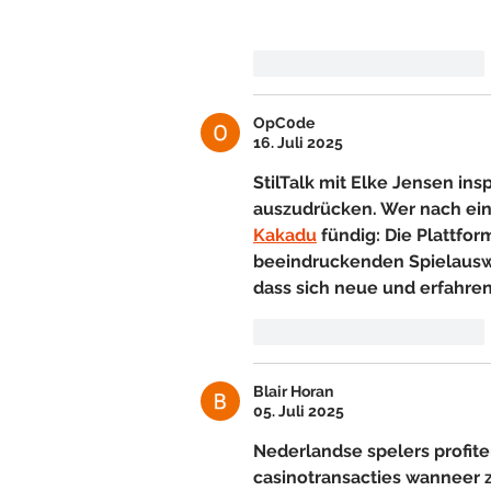
Gefällt mir
Antworten
OpC0de
16. Juli 2025
StilTalk mit Elke Jensen ins
auszudrücken. Wer nach eine
Kakadu
 fündig: Die Plattfo
beeindruckenden Spielauswa
dass sich neue und erfahren
Gefällt mir
Antworten
Blair Horan
05. Juli 2025
Nederlandse spelers profit
casinotransacties wanneer 