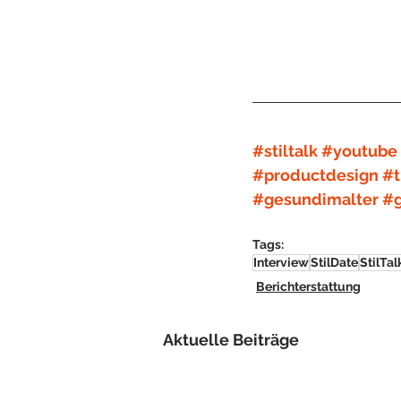
#stiltalk
#youtube
#productdesign
#t
#gesundimalter
#
Tags:
Interview
StilDate
StilTal
Berichterstattung
Aktuelle Beiträge