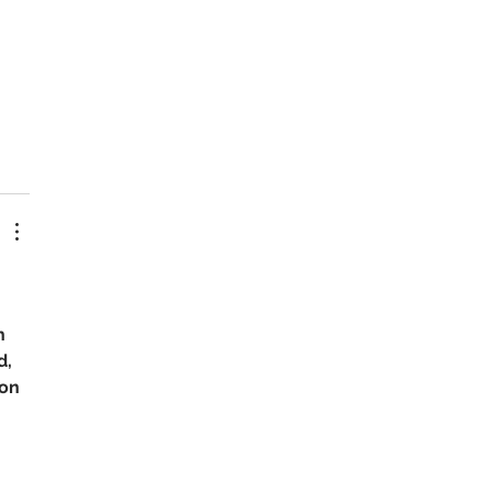
h 
, 
on 